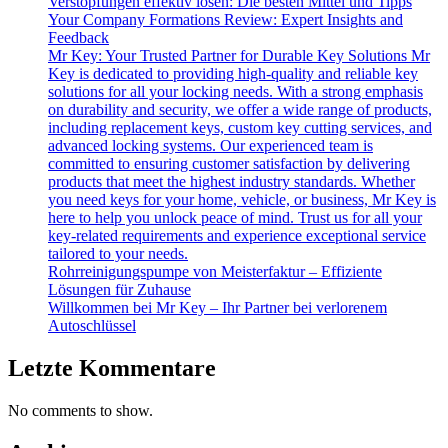
Verstopfungen effektiv lösen: Die besten Mittel und Tipps
Your Company Formations Review: Expert Insights and
Feedback
Mr Key: Your Trusted Partner for Durable Key Solutions Mr
Key is dedicated to providing high-quality and reliable key
solutions for all your locking needs. With a strong emphasis
on durability and security, we offer a wide range of products,
including replacement keys, custom key cutting services, and
advanced locking systems. Our experienced team is
committed to ensuring customer satisfaction by delivering
products that meet the highest industry standards. Whether
you need keys for your home, vehicle, or business, Mr Key is
here to help you unlock peace of mind. Trust us for all your
key-related requirements and experience exceptional service
tailored to your needs.
Rohrreinigungspumpe von Meisterfaktur – Effiziente
Lösungen für Zuhause
Willkommen bei Mr Key – Ihr Partner bei verlorenem
Autoschlüssel
Letzte Kommentare
No comments to show.