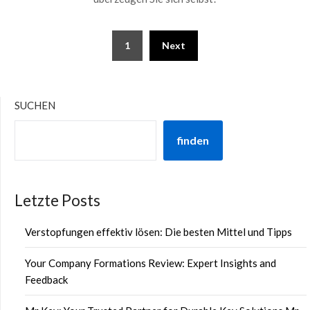
Posts
1
Next
pagination
SUCHEN
finden
Letzte Posts
Verstopfungen effektiv lösen: Die besten Mittel und Tipps
Your Company Formations Review: Expert Insights and
Feedback