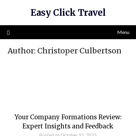
Skip
Easy Click Travel
to
content
Menu
Author:
Christoper Culbertson
Your Company Formations Review:
Expert Insights and Feedback
Posted on October 12, 2025